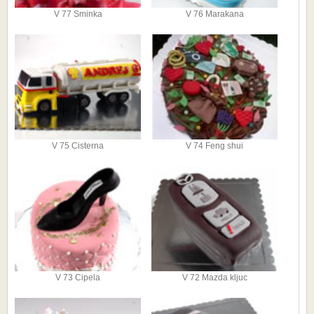
V 77 Sminka
V 76 Marakana
V 75 Cisterna
V 74 Feng shui
V 73 Cipela
V 72 Mazda kljuc