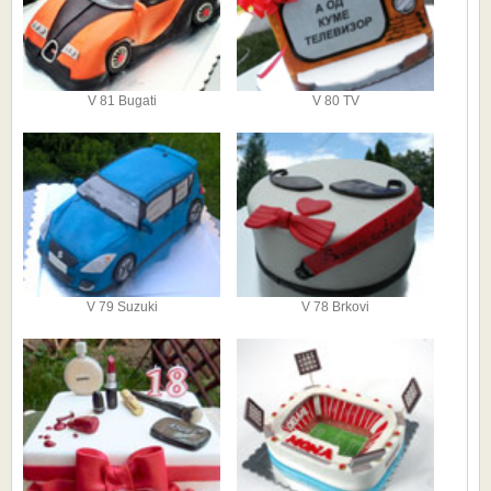
V 81 Bugati
V 80 TV
V 79 Suzuki
V 78 Brkovi