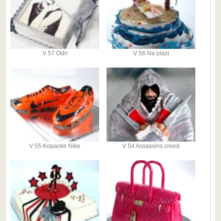
V 57 Odri
V 56 Na plazi
V 55 Kopacke Nike
V 54 Assassins creed