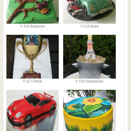
V 119 Bastovan
V 118 Buba
V 117 Pehar
V 116 Sampanjac