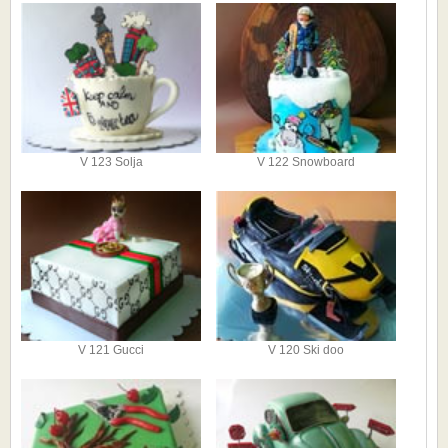
V 123 Solja
V 122 Snowboard
V 121 Gucci
V 120 Ski doo