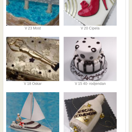
V 23 Most
V 20 Cipela
V 18 Oskar
V 15 40- rodjendan