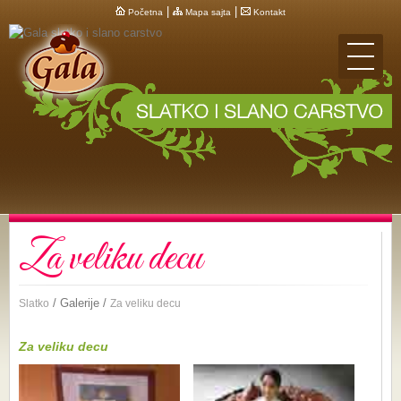
|
|
Početna
Mapa sajta
Kontakt
Za veliku decu
/ Galerije /
Slatko
Za veliku decu
Za veliku decu