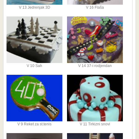
V 13 Jedrenjak 3D
V 16 Flaša
V 10 Sah
V 14 37-i rodjendan
V 9 Reket za st.tenis
V 11 Tirkizni snovi