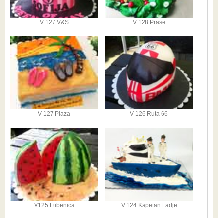
V 127 V&S
V 128 Prase
V 127 Plaza
V 126 Ruta 66
V125 Lubenica
V 124 Kapetan Ladje