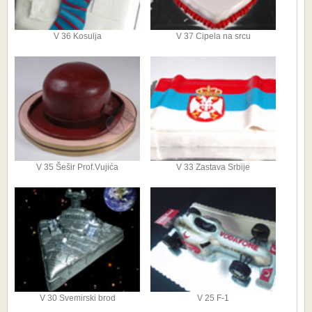
V 36 Kosulja
V 37 Cipela na srcu
V 35 Šešir Prof.Vujića
V 33 Zastava Srbije
V 30 Svemirski brod
V 25 F-1