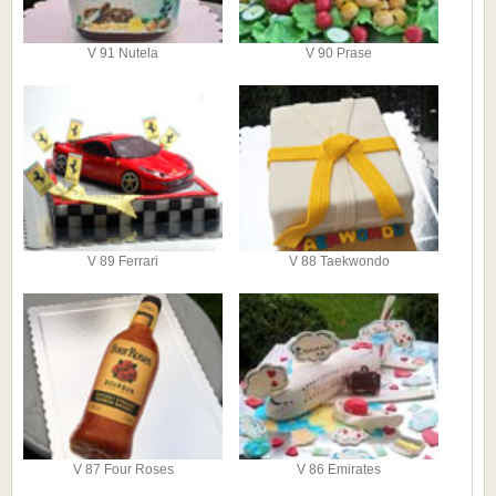
V 91 Nutela
V 90 Prase
V 89 Ferrari
V 88 Taekwondo
V 87 Four Roses
V 86 Emirates