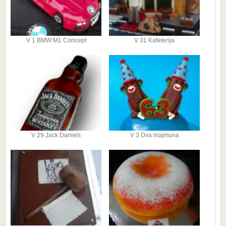
V 1 BMW M1 Concept
V 31 Kafeterija
V 29 Jack Daniels
V 3 Dva majmuna