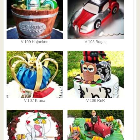
V 109 Hajneken
V 108 Bugati
V 107 Kruna
V 106 RnR