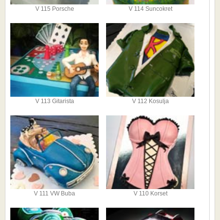
V 115 Porsche
V 114 Suncokret
V 113 Gitarista
V 112 Kosulja
V 111 VW Buba
V 110 Korset