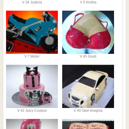
V 34 Justicia
V 5 Krofna
V 7 Motor
V 45 Grudi
V 42 Juicy Couture
V 40 Opel Insignia