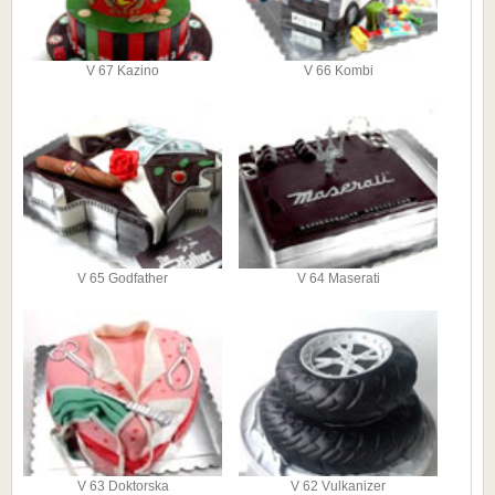
V 67 Kazino
V 66 Kombi
V 65 Godfather
V 64 Maserati
V 63 Doktorska
V 62 Vulkanizer