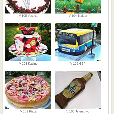
V 105 Vestica
V 104 Traktor
V 103 Kazino
V 102 GSP
V 101 Pizza
V 100 Jelen pivo