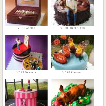
V 131 Cohiba
V 130 Frajer al bas
V 129 Teretana
V 128 Planinari